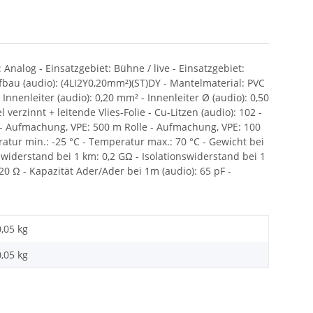
nalog - Einsatzgebiet: Bühne / live - Einsatzgebiet:
Aufbau (audio): (4LI2Y0,20mm²)(ST)DY - Mantelmaterial: PVC
 Innenleiter (audio): 0,20 mm² - Innenleiter Ø (audio): 0,50
erzinnt + leitende Vlies-Folie - Cu-Litzen (audio): 102 -
 % - Aufmachung, VPE: 500 m Rolle - Aufmachung, VPE: 100
atur min.: -25 °C - Temperatur max.: 70 °C - Gewicht bei
swiderstand bei 1 km: 0,2 GΩ - Isolationswiderstand bei 1
20 Ω - Kapazität Ader/Ader bei 1m (audio): 65 pF -
0,05 kg
0,05
kg