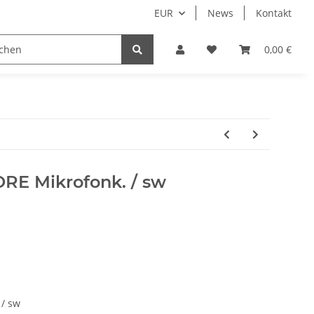
EUR
News
Kontakt
0,00 €
RE Mikrofonk. / sw
/ sw