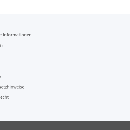
e Informationen
tz
m
setzhinweise
recht