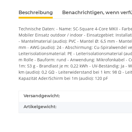
Beschreibung
Benachrichtigen, wenn verf
Technische Daten: - Name: SC-Square 4-Core MKII - Farbe:
Mobiler Einsatz outdoor / indoor - Einsatzgebiet: Installa
- Mantelmaterial (audio): PVC - Mantel Ø: 6,5 mm - Mantel Ø
mm - AWG (audio): 24 - Abschirmung: Cu-Spiralwendel verzi
Leiterisolationsmaterial: PE - Leiterisolationsmaterial (
m Rolle - Bauform: rund - Anwendung: Mikrofonkabel - Cu-
1m: 53 g - Brandlast je m: 0,22 kWh - UV-Beständig: Ja - 
km (audio): 0,2 GΩ - Leiterwiderstand bei 1 km: 98 Ω - Le
Kapazität Ader/Schirm bei 1m (audio): 120 pF
Versandgewicht:
Artikelgewicht: