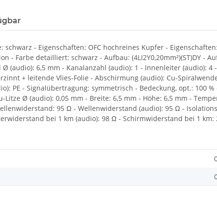
ügbar
 schwarz - Eigenschaften: OFC hochreines Kupfer - Eigenschaften: A
tion - Farbe detailliert: schwarz - Aufbau: (4LI2Y0,20mm²)(ST)DY - 
 (audio): 6,5 mm - Kanalanzahl (audio): 1 - Innenleiter (audio): 4 -
nnt + leitende Vlies-Folie - Abschirmung (audio): Cu-Spiralwendel v
audio): PE - Signalübertragung: symmetrisch - Bedeckung, opt.: 100
Litze Ø (audio): 0,05 mm - Breite: 6,5 mm - Höhe: 6,5 mm - Temper
Wellenwiderstand: 95 Ω - Wellenwiderstand (audio): 95 Ω - Isolation
iterwiderstand bei 1 km (audio): 98 Ω - Schirmwiderstand bei 1 km: 