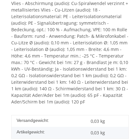
Vlies - Abschirmung (audio): Cu-Spiralwendel verzinnt +
metallisiertes Vlies - Cu-Litzen (audio): 18 -
Leiterisolationsmaterial: PE - Leiterisolationsmaterial
(audio): PE - Signalübertragung: symmetrisch -
Bedeckung, opt.: 100 % - Aufmachung, VPE: 100 m Rolle
- Bauform: rund - Anwendung: Patch- & Mikrofonkabel -
Cu-Litze Ø (audio): 0,10 mm - Leiterisolation Ø: 1,05 mm
- Leiterisolation Ø (audio): 1,05 mm - Breite: 4,6 mm -
Höhe: 4,6 mm - Temperatur min.: -25 °C - Temperatur
max.: 70 °C - Gewicht bei 1m: 27 g - Brandlast je m: 0,10
kWh - UV-Beständig: Ja - Isolationswiderstand bei 1 km:
0,2 GΩ - Isolationswiderstand bei 1 km (audio): 0,2 GΩ -
Leiterwiderstand bei 1 km: 140 Ω - Leiterwiderstand bei
1 km (audio): 140 Ω - Schirmwiderstand bei 1 km: 30 Ω -
Kapazität Ader/Ader bei 1m (audio): 65 pF - Kapazität
Ader/Schirm bei 1m (audio): 120 pF
Versandgewicht:
0,03 kg
Artikelgewicht:
0,03
kg