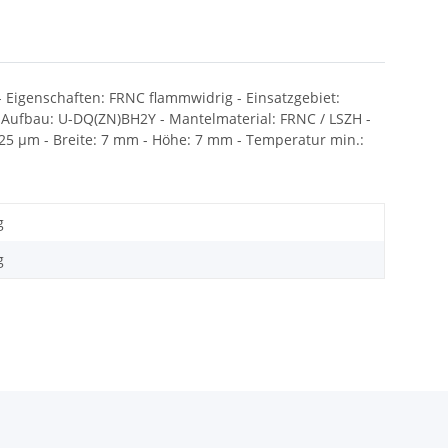
- Eigenschaften: FRNC flammwidrig - Einsatzgebiet:
rz - Aufbau: U-DQ(ZN)BH2Y - Mantelmaterial: FRNC / LSZH -
 125 µm - Breite: 7 mm - Höhe: 7 mm - Temperatur min.:
g
g