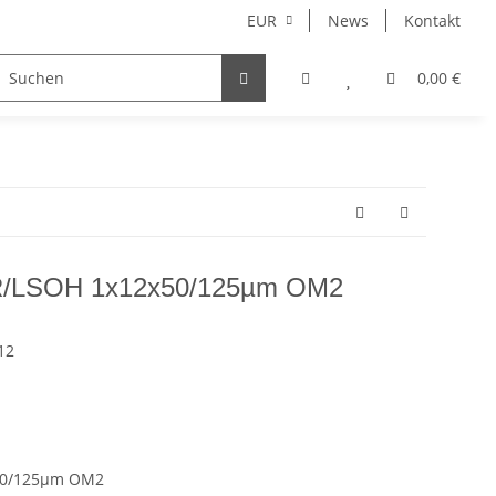
EUR
News
Kontakt
0,00 €
/LSOH 1x12x50/125µm OM2
12
50/125µm OM2