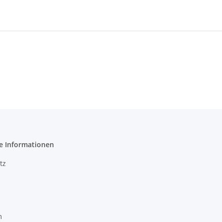
e Informationen
tz
m